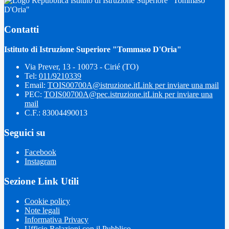
Istituto di Istruzione Superiore "Tommaso
D'Oria"
Contatti
Istituto di Istruzione Superiore "Tommaso D'Oria"
Via Prever, 13 - 10073 - Cirié (TO)
Tel:
011/9210339
Email:
TOIS00700A@istruzione.it
Link per inviare una mail
PEC:
TOIS00700A@pec.istruzione.it
Link per inviare una
mail
C.F.: 83004490013
Seguici su
Facebook
Instagram
Sezione Link Utili
Cookie policy
Note legali
Informativa Privacy
Ufficio Relazioni con il Pubblico