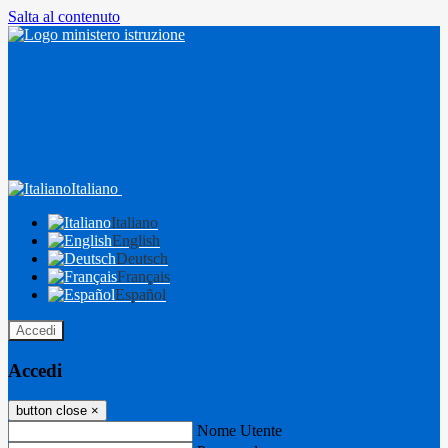
Salta al contenuto
Italiano
Italiano
English
Deutsch
Français
Español
Accedi
Accedi
button close
×
Nome Utente