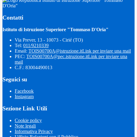
Istituto di Istruzione Superiore "Tommaso
D'Oria"
Contatti
Istituto di Istruzione Superiore "Tommaso D'Oria"
Via Prever, 13 - 10073 - Cirié (TO)
Tel:
011/9210339
Email:
TOIS00700A@istruzione.it
Link per inviare una mail
PEC:
TOIS00700A@pec.istruzione.it
Link per inviare una
mail
C.F.: 83004490013
Seguici su
Facebook
Instagram
Sezione Link Utili
Cookie policy
Note legali
Informativa Privacy
Ufficio Relazioni con il Pubblico