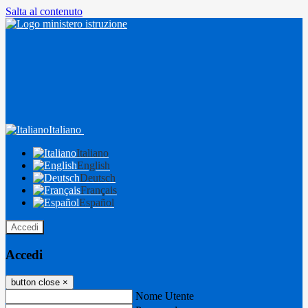
Salta al contenuto
Italiano
Italiano
English
Deutsch
Français
Español
Accedi
Accedi
button close
×
Nome Utente