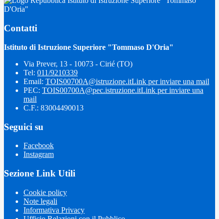
Istituto di Istruzione Superiore "Tommaso
D'Oria"
Contatti
Istituto di Istruzione Superiore "Tommaso D'Oria"
Via Prever, 13 - 10073 - Cirié (TO)
Tel:
011/9210339
Email:
TOIS00700A@istruzione.it
Link per inviare una mail
PEC:
TOIS00700A@pec.istruzione.it
Link per inviare una
mail
C.F.: 83004490013
Seguici su
Facebook
Instagram
Sezione Link Utili
Cookie policy
Note legali
Informativa Privacy
Ufficio Relazioni con il Pubblico