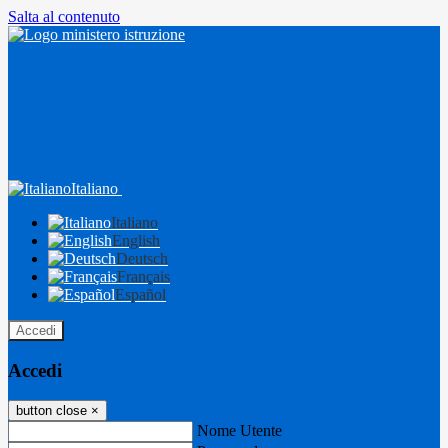
Salta al contenuto
Italiano
Italiano
English
Deutsch
Français
Español
Accedi
Accedi
button close
×
Nome Utente