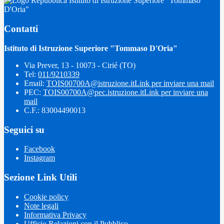
Istituto di Istruzione Superiore "Tommaso
D'Oria"
Contatti
Istituto di Istruzione Superiore "Tommaso D'Oria"
Via Prever, 13 - 10073 - Cirié (TO)
Tel:
011/9210339
Email:
TOIS00700A@istruzione.it
Link per inviare una mail
PEC:
TOIS00700A@pec.istruzione.it
Link per inviare una
mail
C.F.: 83004490013
Seguici su
Facebook
Instagram
Sezione Link Utili
Cookie policy
Note legali
Informativa Privacy
Ufficio Relazioni con il Pubblico