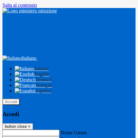
Salta al contenuto
Italiano
Italiano
English
Deutsch
Français
Español
Accedi
Accedi
button close
×
Nome Utente