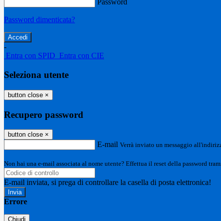
Password
Password dimenticata?
-
Entra con SPID
Entra con CIE
Seleziona utente
button close
×
Recupero password
button close
×
E-mail
Verrà inviato un messaggio all'indirizz
Non hai una e-mail associata al nome utente? Effettua il reset della password tram
E-mail inviata, si prega di controllare la casella di posta elettronica!
Errore
Chiudi