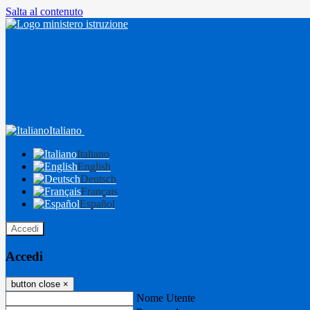
Salta al contenuto
Italiano
Italiano
English
Deutsch
Français
Español
Accedi
Accedi
button close
×
Nome Utente